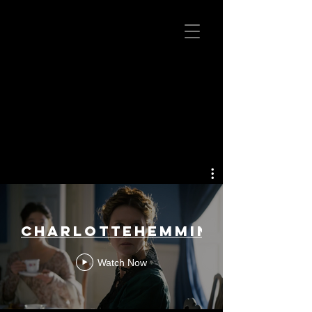
REELS
CharlotteHemmings_Theat
Watch Now